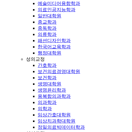
예술미디어융합학과
의료인공지능학과
일반대학원
종교학과
중독학과
의류학과
패션디자인학과
한국어교육학과
행정대학원
성의교정
간호학과
보건의료경영대학원
보건학과
생명대학원
생명윤리학과
융복합의과학과
의과학과
의학과
임상간호대학원
임상치과학대학원
정밀의료빅데이터학과