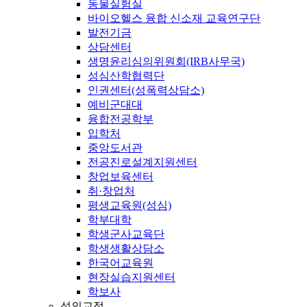
동물실험실
바이오헬스 융합 신소재 교육연구단
발전기금
상담센터
생명윤리심의위원회(IRB사무국)
성심산학협력단
인권센터(성폭력상담소)
예비군대대
융합전공학부
입학처
중앙도서관
전공진로설계지원센터
창업보육센터
취·창업처
평생교육원(성심)
학부대학
학생군사교육단
학생생활상담소
한국어교육원
현장실습지원센터
학보사
성의교정