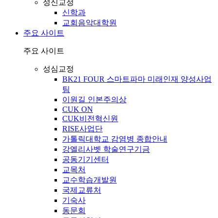
성신교정
신학과
교회음악대학원
주요 사이트
주요 사이트
성심교정
BK21 FOUR 스마트파마 미래인재 양성사업
팀
이원길 인본주의상
CUK ON
CUK비전혁신원
RISE사업단
가톨릭대학교 감염병 종합안내
강엘리사벳 학술연구기금
공동기기센터
교목처
교수학습개발원
국제교류처
기숙사
동문회