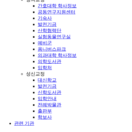
간호대학 학사정보
공동연구지원센터
기숙사
발전기금
산학협력단
실험동물연구실
예비군
옴니버스파크
의과대학 학사정보
의학도서관
입학처
성신교정
대신학교
발전기금
신학도서관
입학안내
전례박물관
출판부
학보사
관련 기관