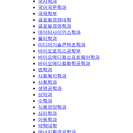
국사학과
국어국문학과
국제학부
글로벌경영대학
글로벌경영학과
데이터사이언스학과
물리학과
미디어기술콘텐츠학과
바이오로직스공학부
바이오메디컬소프트웨어학과
바이오메디컬화학공학과
법학과
사회복지학과
사회학과
생명공학과
성악과
수학과
식품영양학과
심리학과
아동학과
약학대학
에너지환경공학과